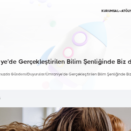
KURUMSAL
ATÖL
Astronomi, Havacılık ve Uzay Atölyesi
Gökyüzünü keşfetmek, gezegenler ve yıldızlar
hakkında bilgi edinmek isteyen gençlere
yönelik uygulamalı eğitimler sunacak.
e’de Gerçekleştirilen Bilim Şenliğinde Biz d
Girişimcilik Atölyesi
Gençlere yenilikçi düşünme, proje geliştirme ve
muzda Gündem
/
Duyurular
/
Ümraniye’de Gerçekleştirilen Bilim Şenliğinde Biz
iş fikirlerini hayata geçirme konusunda
rehberlik edecek.
5
Tasarım Atölyesi
Üretkenliği artıran tasarım süreçleriyle
mühendislik ve sanatı birleştiren çalışmalar
yapılacak.