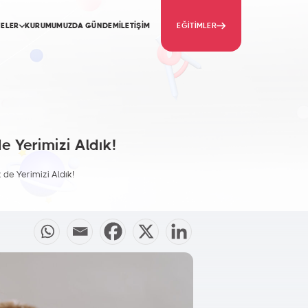
YELER
KURUMUMUZDA GÜNDEM
İLETİŞİM
EĞİTİMLER
Doğa Bilimleri Atölyesi
Fen bilimlerini deneylerle öğrenerek keşfetme
fırsatı sağlayacak.
e Yerimizi Aldık!
Matematik Atölyesi
Sayıların dünyasını eğlenceli ve interaktif
 de Yerimizi Aldık!
yöntemlerle keşfetmek isteyen öğrenciler için
uygulamalı eğitimler sunacak.
Teknoloji Atölyesi
Robotik, yapay zeka ve yazılım alanlarında
öğrencilerin teknoloji üretmesine imkan
tanıyacak.