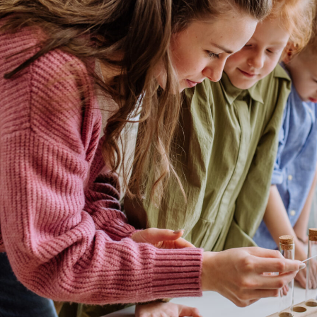
Yapay Zeka Atölyesi
Öğrencilerimiz astronomi, uzay ve evren
merakını geliştiriyor.